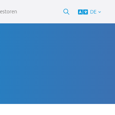
vestoren
DE