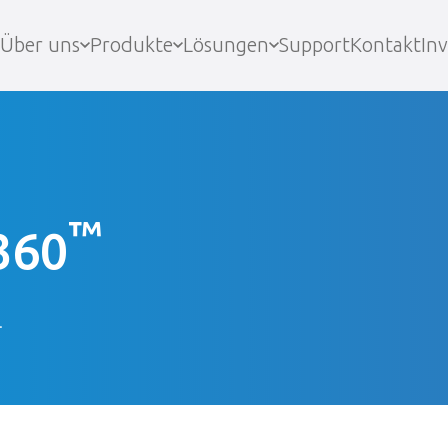
Über uns
Produkte
Lösungen
Support
Kontakt
In
™
360
.