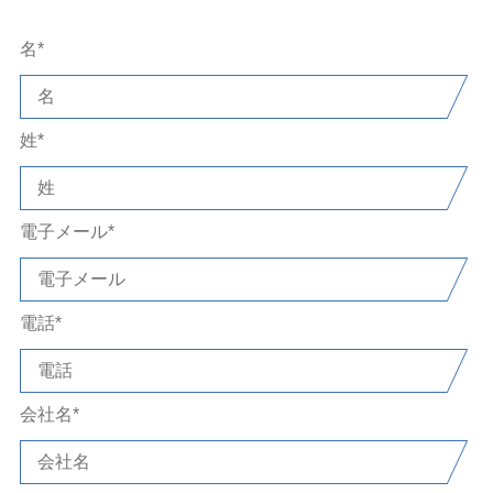
連絡先
名
*
トレーニングを受けた当社の専門家のネットワークに
こちらのサポートページ
お問い合わせいただくか、
で
FAQや資料をご参照ください。アカウントをお持ち
姓
*
ログイン
の方は、こちらからカスタマーポータルに
してください。
トラック試験のサポート
電子メール
*
tracksupport@abdynamics.com
ラボテストサポート
電話
*
spmmsupport@abdynamics.com
+44 (0)1225 860 200
会社名
*