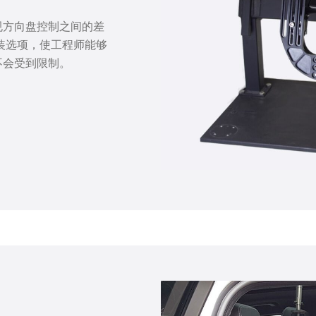
规
方向
盘
控制之
间
的差
装
选项
，使工程
师
能
够
不会受到限制
。