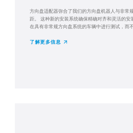
方向
盘
适配器弥合了我
们
的方向
盘
机器人与非常
距
。
这
种新的安装系
统
确保精确
对齐
和灵活的安
在具有非常
规
方向
盘
系
统
的
车辆
中
进
行
测试
，而
了解更多信息